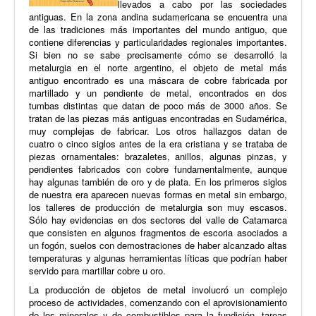
llevados a cabo por las sociedades
antiguas. En la zona andina sudamericana se encuentra una
de las tradiciones más importantes del mundo antiguo, que
contiene diferencias y particularidades regionales importantes.
Si bien no se sabe precisamente cómo se desarrolló la
metalurgia en el norte argentino, el objeto de metal más
antiguo encontrado es una máscara de cobre fabricada por
martillado y un pendiente de metal, encontrados en dos
tumbas distintas que datan de poco más de 3000 años. Se
tratan de las piezas más antiguas encontradas en Sudamérica,
muy complejas de fabricar. Los otros hallazgos datan de
cuatro o cinco siglos antes de la era cristiana y se trataba de
piezas ornamentales: brazaletes, anillos, algunas pinzas, y
pendientes fabricados con cobre fundamentalmente, aunque
hay algunas también de oro y de plata. En los primeros siglos
de nuestra era aparecen nuevas formas en metal sin embargo,
los talleres de producción de metalurgia son muy escasos.
Sólo hay evidencias en dos sectores del valle de Catamarca
que consisten en algunos fragmentos de escoria asociados a
un fogón, suelos con demostraciones de haber alcanzado altas
temperaturas y algunas herramientas líticas que podrían haber
servido para martillar cobre u oro.
La producción de objetos de metal involucró un complejo
proceso de actividades, comenzando con el aprovisionamiento
de los minerales y de combustibles para la fundición, tareas