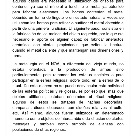
algunos casos era necesario la utilización de crisoles para
contener, ya sea el mineral a fundir, o el metal ya obtenido
para fabricar aleaciones. Los hornos contenían el metal
obtenido en forma de lingote o en estado natural, a veces se
utilizaban los hornos para refinar o purificar el metal obtenido a
partir de una primera fundición. El siguiente paso, consistía en
la fabricación de los moldes del objeto requerido, por lo que era
necesario el aporte de alguien capaz de fabricar artefactos
cerámicos con ciertas propiedades que eviten la fractura
cuando el metal caliente y que mantengan sus dimensiones y
forma.
La metalurgia en el NOA, a diferencia del viejo mundo, no
estaba orientada a la producción de armas sino
particularmente, para remarcar los estatus sociales o para
participar en la esfera religiosa, sobre todo, en la esfera de lo
ritual. De esta manera no se puede desvincular esta actividad
de las esferas políticas y religiosas, es por eso que, más que
objetos utilitarios, estaban orientados al ritual religioso,
algunos de estos se trataban de hachas decoradas,
campanas, discos decorados con diseños relativos al culto,
etc. Así mismo, algunos fueron utilizados en determinado
momento como objetos de intercambio o de difusión de ciertos
mensajes y también como símbolo de alianzas con
poblaciones de otras regiones.