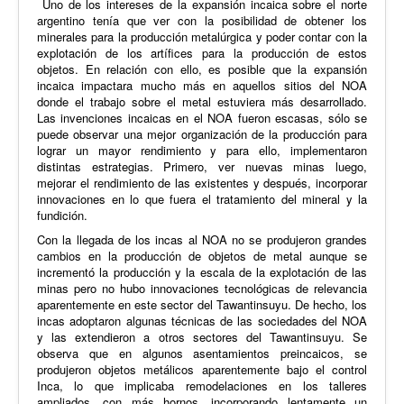
Uno de los intereses de la expansión incaica sobre el norte
argentino tenía que ver con la posibilidad de obtener los
minerales para la producción metalúrgica y poder contar con la
explotación de los artífices para la producción de estos
objetos. En relación con ello, es posible que la expansión
incaica impactara mucho más en aquellos sitios del NOA
donde el trabajo sobre el metal estuviera más desarrollado.
Las invenciones incaicas en el NOA fueron escasas, sólo se
puede observar una mejor organización de la producción para
lograr un mayor rendimiento y para ello, implementaron
distintas estrategias. Primero, ver nuevas minas luego,
mejorar el rendimiento de las existentes y después, incorporar
innovaciones en lo que fuera el tratamiento del mineral y la
fundición.
Con la llegada de los incas al NOA no se produjeron grandes
cambios en la producción de objetos de metal aunque se
incrementó la producción y la escala de la explotación de las
minas pero no hubo innovaciones tecnológicas de relevancia
aparentemente en este sector del Tawantinsuyu. De hecho, los
incas adoptaron algunas técnicas de las sociedades del NOA
y las extendieron a otros sectores del Tawantinsuyu. Se
observa que en algunos asentamientos preincaicos, se
produjeron objetos metálicos aparentemente bajo el control
Inca, lo que implicaba remodelaciones en los talleres
ampliados, con más hornos, incorporando lentamente un